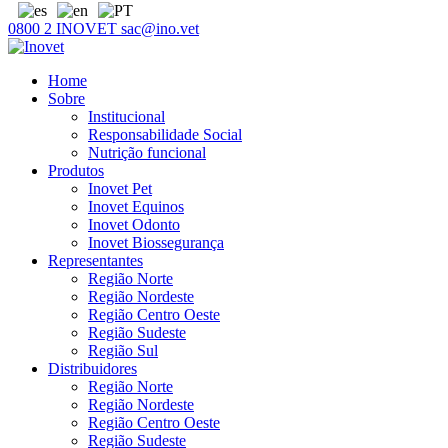
0800 2 INOVET
sac@ino.vet
Home
Sobre
Institucional
Responsabilidade Social
Nutrição funcional
Produtos
Inovet Pet
Inovet Equinos
Inovet Odonto
Inovet Biossegurança
Representantes
Região Norte
Região Nordeste
Região Centro Oeste
Região Sudeste
Região Sul
Distribuidores
Região Norte
Região Nordeste
Região Centro Oeste
Região Sudeste