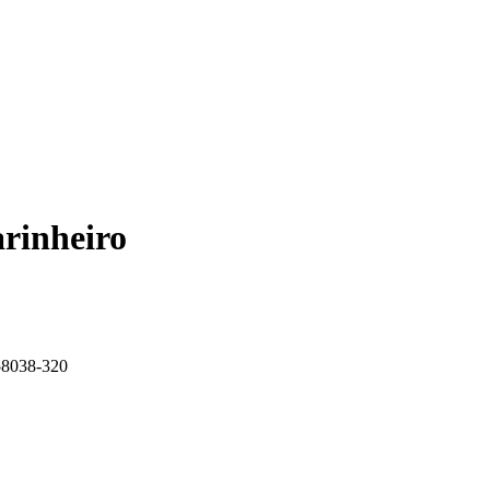
arinheiro
 58038-320