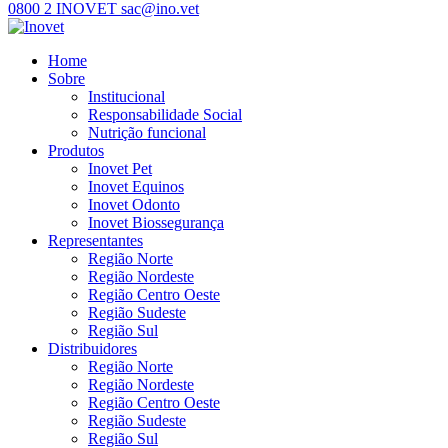
0800 2 INOVET
sac@ino.vet
Home
Sobre
Institucional
Responsabilidade Social
Nutrição funcional
Produtos
Inovet Pet
Inovet Equinos
Inovet Odonto
Inovet Biossegurança
Representantes
Região Norte
Região Nordeste
Região Centro Oeste
Região Sudeste
Região Sul
Distribuidores
Região Norte
Região Nordeste
Região Centro Oeste
Região Sudeste
Região Sul