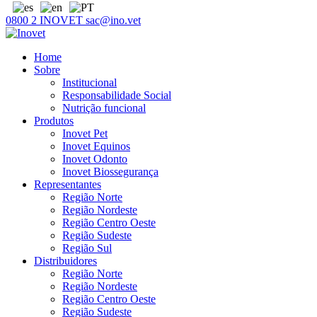
0800 2 INOVET
sac@ino.vet
Home
Sobre
Institucional
Responsabilidade Social
Nutrição funcional
Produtos
Inovet Pet
Inovet Equinos
Inovet Odonto
Inovet Biossegurança
Representantes
Região Norte
Região Nordeste
Região Centro Oeste
Região Sudeste
Região Sul
Distribuidores
Região Norte
Região Nordeste
Região Centro Oeste
Região Sudeste