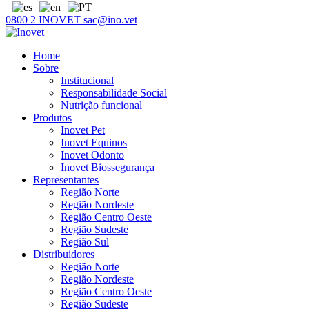
0800 2 INOVET
sac@ino.vet
Home
Sobre
Institucional
Responsabilidade Social
Nutrição funcional
Produtos
Inovet Pet
Inovet Equinos
Inovet Odonto
Inovet Biossegurança
Representantes
Região Norte
Região Nordeste
Região Centro Oeste
Região Sudeste
Região Sul
Distribuidores
Região Norte
Região Nordeste
Região Centro Oeste
Região Sudeste