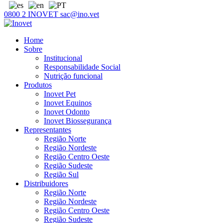
0800 2 INOVET
sac@ino.vet
Home
Sobre
Institucional
Responsabilidade Social
Nutrição funcional
Produtos
Inovet Pet
Inovet Equinos
Inovet Odonto
Inovet Biossegurança
Representantes
Região Norte
Região Nordeste
Região Centro Oeste
Região Sudeste
Região Sul
Distribuidores
Região Norte
Região Nordeste
Região Centro Oeste
Região Sudeste