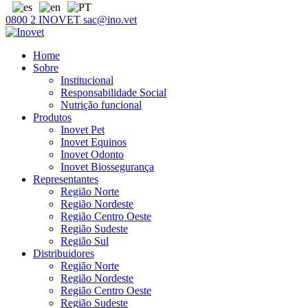
0800 2 INOVET
sac@ino.vet
Home
Sobre
Institucional
Responsabilidade Social
Nutrição funcional
Produtos
Inovet Pet
Inovet Equinos
Inovet Odonto
Inovet Biossegurança
Representantes
Região Norte
Região Nordeste
Região Centro Oeste
Região Sudeste
Região Sul
Distribuidores
Região Norte
Região Nordeste
Região Centro Oeste
Região Sudeste