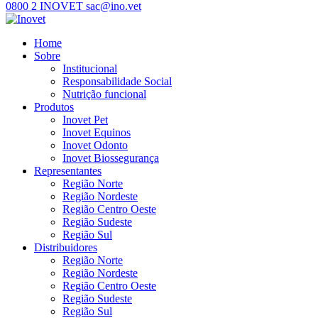
0800 2 INOVET
sac@ino.vet
Home
Sobre
Institucional
Responsabilidade Social
Nutrição funcional
Produtos
Inovet Pet
Inovet Equinos
Inovet Odonto
Inovet Biossegurança
Representantes
Região Norte
Região Nordeste
Região Centro Oeste
Região Sudeste
Região Sul
Distribuidores
Região Norte
Região Nordeste
Região Centro Oeste
Região Sudeste
Região Sul