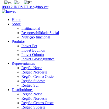
0800 2 INOVET
sac@ino.vet
Home
Sobre
Institucional
Responsabilidade Social
Nutrição funcional
Produtos
Inovet Pet
Inovet Equinos
Inovet Odonto
Inovet Biossegurança
Representantes
Região Norte
Região Nordeste
Região Centro Oeste
Região Sudeste
Região Sul
Distribuidores
Região Norte
Região Nordeste
Região Centro Oeste
Região Sudeste