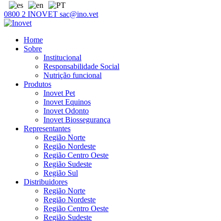
0800 2 INOVET
sac@ino.vet
Home
Sobre
Institucional
Responsabilidade Social
Nutrição funcional
Produtos
Inovet Pet
Inovet Equinos
Inovet Odonto
Inovet Biossegurança
Representantes
Região Norte
Região Nordeste
Região Centro Oeste
Região Sudeste
Região Sul
Distribuidores
Região Norte
Região Nordeste
Região Centro Oeste
Região Sudeste