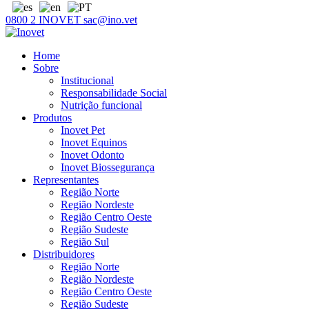
0800 2 INOVET
sac@ino.vet
Home
Sobre
Institucional
Responsabilidade Social
Nutrição funcional
Produtos
Inovet Pet
Inovet Equinos
Inovet Odonto
Inovet Biossegurança
Representantes
Região Norte
Região Nordeste
Região Centro Oeste
Região Sudeste
Região Sul
Distribuidores
Região Norte
Região Nordeste
Região Centro Oeste
Região Sudeste