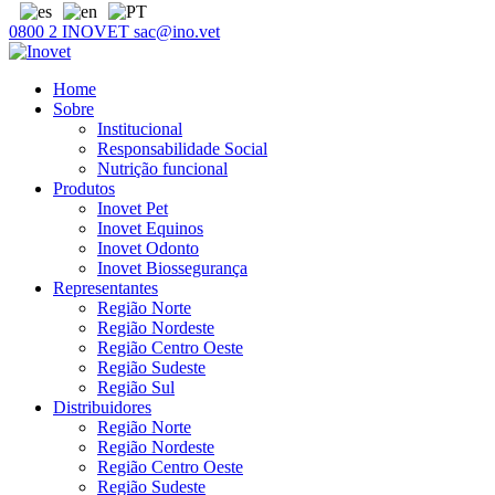
0800 2 INOVET
sac@ino.vet
Home
Sobre
Institucional
Responsabilidade Social
Nutrição funcional
Produtos
Inovet Pet
Inovet Equinos
Inovet Odonto
Inovet Biossegurança
Representantes
Região Norte
Região Nordeste
Região Centro Oeste
Região Sudeste
Região Sul
Distribuidores
Região Norte
Região Nordeste
Região Centro Oeste
Região Sudeste