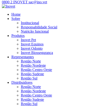
0800 2 INOVET
sac@ino.vet
Home
Sobre
Institucional
Responsabilidade Social
Nutrição funcional
Produtos
Inovet Pet
Inovet Equinos
Inovet Odonto
Inovet Biossegurança
Representantes
Região Norte
Região Nordeste
Região Centro Oeste
Região Sudeste
Região Sul
Distribuidores
Região Norte
Região Nordeste
Região Centro Oeste
Região Sudeste
Região Sul