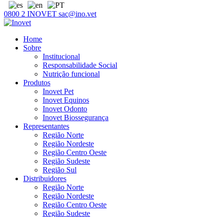
0800 2 INOVET
sac@ino.vet
Home
Sobre
Institucional
Responsabilidade Social
Nutrição funcional
Produtos
Inovet Pet
Inovet Equinos
Inovet Odonto
Inovet Biossegurança
Representantes
Região Norte
Região Nordeste
Região Centro Oeste
Região Sudeste
Região Sul
Distribuidores
Região Norte
Região Nordeste
Região Centro Oeste
Região Sudeste