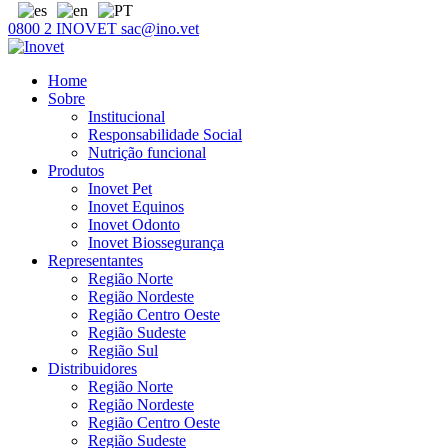
0800 2 INOVET
sac@ino.vet
Home
Sobre
Institucional
Responsabilidade Social
Nutrição funcional
Produtos
Inovet Pet
Inovet Equinos
Inovet Odonto
Inovet Biossegurança
Representantes
Região Norte
Região Nordeste
Região Centro Oeste
Região Sudeste
Região Sul
Distribuidores
Região Norte
Região Nordeste
Região Centro Oeste
Região Sudeste