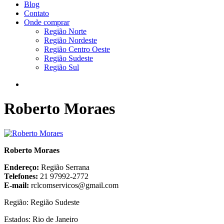
Blog
Contato
Onde comprar
Região Norte
Região Nordeste
Região Centro Oeste
Região Sudeste
Região Sul
Roberto Moraes
Roberto Moraes
Endereço:
Região Serrana
Telefones:
21 97992-2772
E-mail:
rclcomservicos@gmail.com
Região: Região Sudeste
Estados: Rio de Janeiro