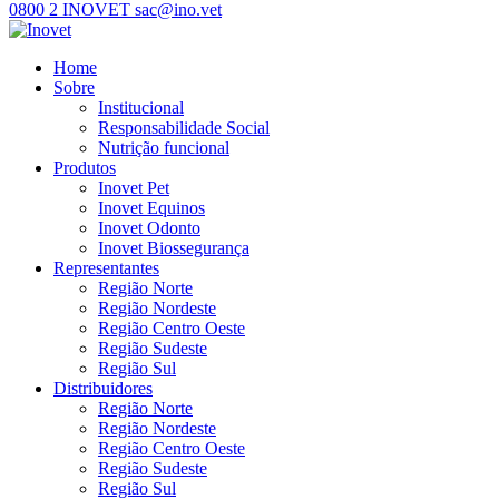
0800 2 INOVET
sac@ino.vet
Home
Sobre
Institucional
Responsabilidade Social
Nutrição funcional
Produtos
Inovet Pet
Inovet Equinos
Inovet Odonto
Inovet Biossegurança
Representantes
Região Norte
Região Nordeste
Região Centro Oeste
Região Sudeste
Região Sul
Distribuidores
Região Norte
Região Nordeste
Região Centro Oeste
Região Sudeste
Região Sul